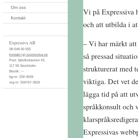
Om oss
Vi på Expressiva h
Kontakt
och att utbilda i a
– Vi har märkt att
Expressiva AB
08-549 00 555
så pressad situatio
kontakt (a) expressiva.se
Post:
Sjöviksbacken 43
,
strukturerat med t
117 56
Stockholm
Besök:
---
bg-nr: 339-4939
viktiga. Det vet d
org-nr: 556767-3826
lägga tid på att u
språkkonsult och 
klarspråksredigerad
Expressivas webbp