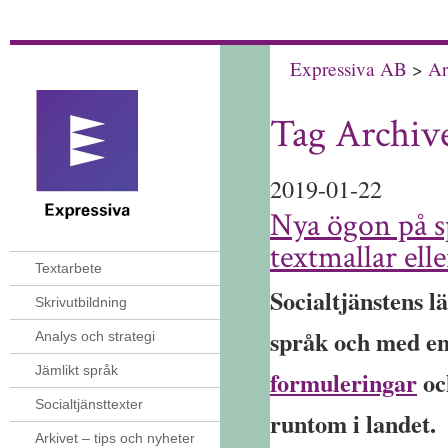
Expressiva AB
>
Ar
Tag Archiv
2019-01-22
Nya ögon på sp
textmallar ell
Textarbete
Socialtjänstens l
Skrivutbildning
språk och med en
Analys och strategi
Jämlikt språk
formuleringar
o
Socialtjänsttexter
runtom i landet.
Arkivet – tips och nyheter