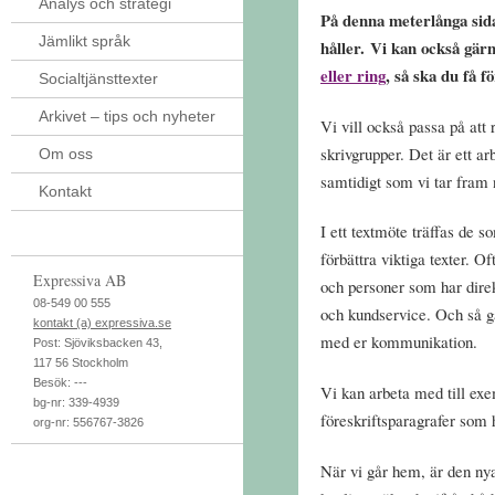
Analys och strategi
På denna meterlånga sida 
Jämlikt språk
håller.
Vi kan också gärna
eller ring
, så ska du få f
Socialtjänsttexter
Arkivet – tips och nyheter
Vi vill också passa på at
skrivgrupper. Det är ett a
Om oss
samtidigt som vi tar fram n
Kontakt
I ett textmöte träffas de s
förbättra viktiga texter. O
Expressiva AB
och personer som har dir
08-549 00 555
och kundservice. Och så g
kontakt (a) expressiva.se
med er kommunikation.
Post:
Sjöviksbacken 43
,
117 56
Stockholm
Besök:
---
Vi kan arbeta med till ex
bg-nr: 339-4939
föreskriftsparagrafer som
org-nr: 556767-3826
När vi går hem, är den ny