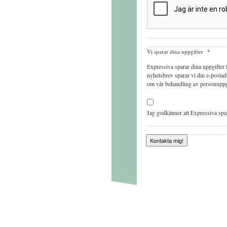
du
intygar
att
du
är
en
människa
Vi sparar dina uppgifter
*
–
då
Expressiva sparar dina uppgifter f
får
nyhetsbrev sparar vi din e-postadr
vi
om vår behandling av personuppg
inte
så
mycket
skräppost!
Jag godkänner att Expressiva spar
Kontakta mig!