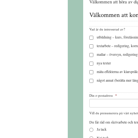
Välkommen att höra av dig,
Välkommen att kont
Vad är du intresserad av?
utbildning – kurs, föreläsn
textarbete – redigering, korr
mallar – översyn, redigering
nya texter
mäta effekterna av klarspråk
något annat (berätta mer läng
Din e-postadress
*
Vill du prenumerera på vårt nyhe
Du får råd om skrivarbete och text
Ja tack
Nej tack