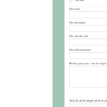
Ditt namn
Din arbetsplats
Din roll eller titel
Ditt telefonnummer
Berätta gärna mer – har du frågo
Tack
Tack för att du intygar att du är 
för
att