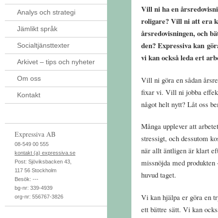
Vill ni ha en årsredovisni
Analys och strategi
roligare? Vill ni att era 
Jämlikt språk
årsredovisningen, och bä
den? Expressiva kan göra
Socialtjänsttexter
vi kan också leda ert arb
Arkivet – tips och nyheter
Om oss
Vill ni göra en sådan årsr
fixar vi. Vill ni jobba effe
Kontakt
något helt nytt? Låt oss be
Många upplever att arbetet
Expressiva AB
stressigt, och dessutom k
08-549 00 555
när allt äntligen är klart 
kontakt (a) expressiva.se
missnöjda med produkten – 
Post:
Sjöviksbacken 43
,
117 56
Stockholm
huvud taget.
Besök:
---
bg-nr: 339-4939
Vi kan hjälpa er göra en t
org-nr: 556767-3826
ett bättre sätt. Vi kan ock