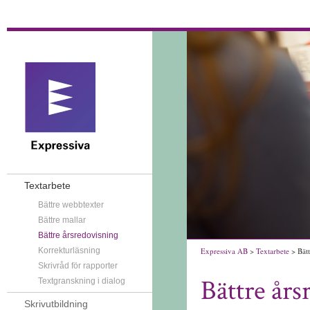
Textarbete
Bättre webbtexter
Bättre mallar
Bättre årsredovisning
Korrekturläsning
Expressiva AB
>
Textarbete
> Bätt
Skrivråd för rapporter
Bättre års
Textgranskning i dialog
Skrivutbildning