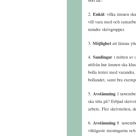
Enkät
2.
: vilka ämnen ska
vill vara med och samarbe
mindre skrivgrupper.
Möjlighet
3.
att lämna ytt
Samlingar
4.
i mitten av 
utifrån hur ämnen ska klus
bolla texter med varandra.
bollandet, samt bra exempel
Avstämning
5.
1 november.
ska titta på? Erbjud skrivs
arbete. Fler skrivmöten, d
Avstämning
6.
8 november
viktigaste meningarna och s