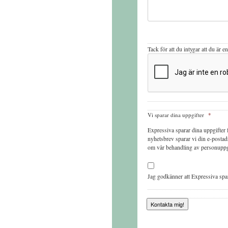
Tack
Tack för att du intygar att du är 
för
att
du
intygar
att
du
är
en
människa
Vi sparar dina uppgifter
*
–
då
Expressiva sparar dina uppgifter f
får
nyhetsbrev sparar vi din e-postadr
vi
om vår behandling av personuppg
inte
så
mycket
skräppost!
Jag godkänner att Expressiva spar
Kontakta mig!