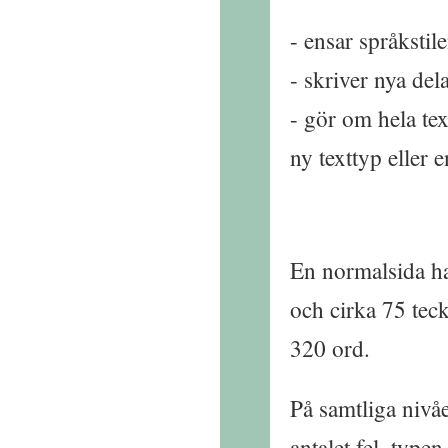
ensar språkstil
skriver nya del
gör om hela text
ny texttyp eller 
En normalsida h
och cirka 75 tec
320 ord.
På samtliga nivå
antalet fel, typ