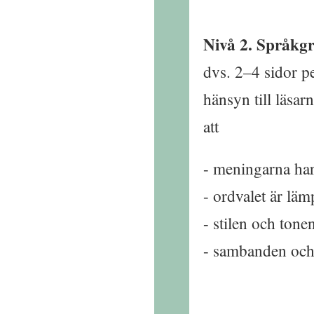
Nivå 2. Språkg
dvs. 2–4 sidor p
hänsyn till läsar
att
meningarna har
ordvalet är läm
stilen och tone
sambanden och 