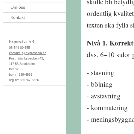
skulle bli betydl
Om oss
ordentlig kvalite
Kontakt
texten ska fylla s
Nivå 1. Korrekt
Expressiva AB
08-549 00 555
dvs. 6–10 sidor p
kontakt (a) expressiva.se
Post:
Sjöviksbacken 43
,
117 56
Stockholm
Besök:
---
stavning
bg-nr: 339-4939
org-nr: 556767-3826
böjning
avstavning
kommatering
meningsbyggnad,