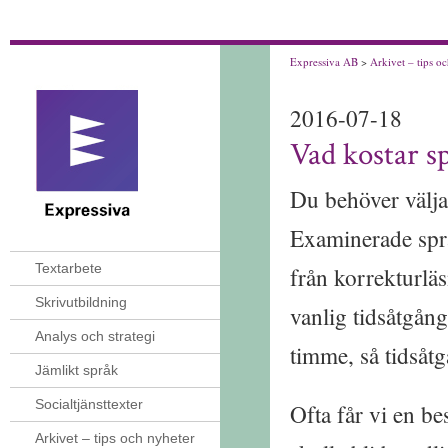
Expressiva AB
>
Arkivet – tips o
2016-07-18
Vad kostar s
Du behöver välja 
Examinerade språ
Textarbete
från korrekturlä
Skrivutbildning
vanlig tidsåtgång
Analys och strategi
timme, så tidsåtg
Jämlikt språk
Socialtjänsttexter
Ofta får vi en be
Arkivet – tips och nyheter