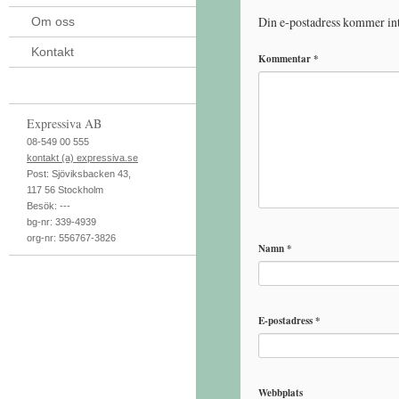
Din e-postadress kommer int
Om oss
Kontakt
Kommentar
*
Expressiva AB
08-549 00 555
kontakt (a) expressiva.se
Post:
Sjöviksbacken 43
,
117 56
Stockholm
Besök:
---
bg-nr: 339-4939
org-nr: 556767-3826
Namn
*
E-postadress
*
Webbplats