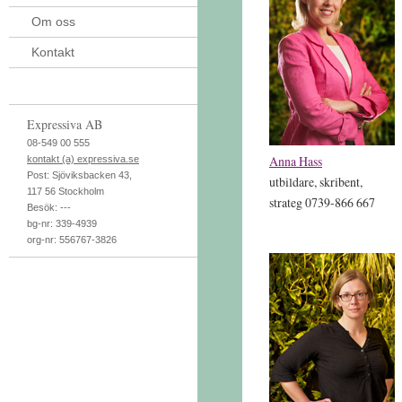
Om oss
Kontakt
Expressiva AB
08-549 00 555
Anna Hass
kontakt (a) expressiva.se
Post:
Sjöviksbacken 43
,
utbildare, skribent,
117 56
Stockholm
strateg
0739-866 667
Besök:
---
bg-nr: 339-4939
org-nr: 556767-3826