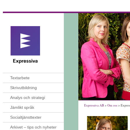
Textarbete
Skrivutbildning
Analys och strategi
Expressiva AB
>
Om oss
> Expres
Jämlikt språk
Socialtjänsttexter
Arkivet – tips och nyheter